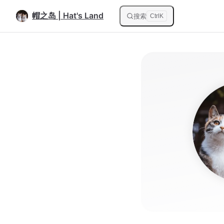
帽之岛 | Hat's Land
Skip to content
搜索
Ctrl
K