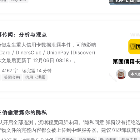
露传闻：分析与观点
疑似发生重大信用卡数据泄露事件，可能影响
 / DinersClub / UnionPay (Discover)
后更新于 12月06日 08:18）。
4167 字，读完需 14 分钟
美团金融
信用卡泄露
 正在偷偷泄露你的隐私
装后默认开启全部遥测，流氓程度闻所未闻。'隐私同意'弹窗没有拒绝选项，
物文件的完整内容都会被上传到中继服务器。建议立即卸载其客户端
网络安全
隐私安全
数据泄露
开源工具