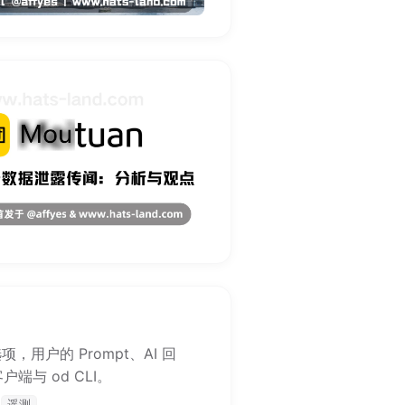
用户的 Prompt、AI 回
与 od CLI。
遥测