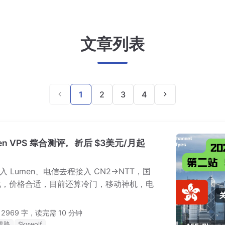
文章列表
1
2
3
4
umen VPS 综合测评，折后 $3美元/月起
接入 Lumen、电信去程接入 CN2->NTT，国
路优化，价格合适，目前还算冷门，移动神机，电
2969 字，读完需 10 分钟
线路
Skywolf