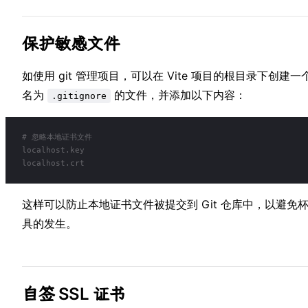
保护敏感文件
如使⁢︀用 git 管理⁣︁项⁣目，可以︁在⁣︁ Vite 项⁣︁目的根目录下︁创建一⁣
名⁣为︁
的文⁣件，︁并添加以⁢下︀内容：︀
.gitignore
# 忽略本地证书文件
localhost.key
localhost.crt
这样⁢可以防⁣︁止本地证书⁢︀文件被提交⁣到 G︁it 仓⁣︁库中，以︀避免⁢
具的发︁生。⁣
自签 SSL 证书