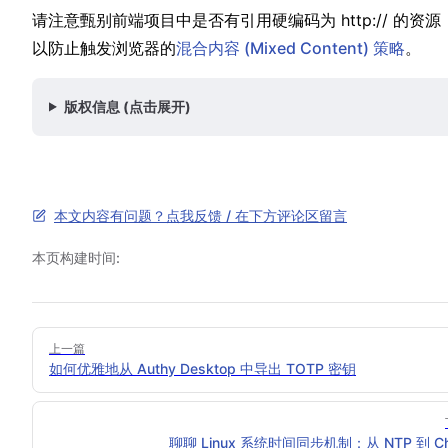
请⁢注意⁣甄别︁前端项目中⁣是︁否有引用⁢︀硬编码︁为 h⁣ttp:⁢︀// 的︁资源，
以防止触⁣︁发浏览器的︀
混⁢合内容⁣ (M︁ixe⁢d C︀o⁢nt︀ent) 策︁略
。⁣
版权信息 (点击展开)
本文内容有问题？点我反馈 / 在下方评论区留言
本页构建时间:
Pager
上一篇
如何优雅地从 Authy Desktop 中导出 TOTP 密钥
聊聊 Linux 系统时间同步机制：从 NTP 到 Ch