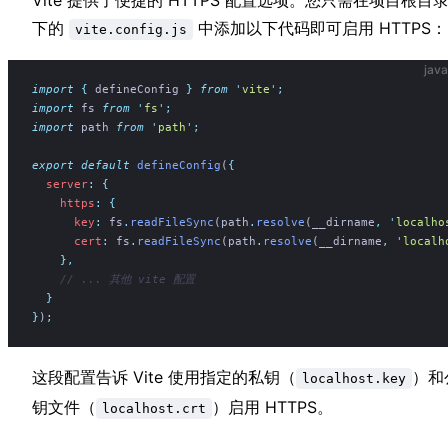
下的︁
中添︁加以⁣下代码即可⁣启︁用 HT⁣︁TPS：⁣
vite.config.js
java
import
 {
 defineConfig
 }
 from
 '
vite
'
;
import
 fs 
from
 '
fs
'
;
import
 path 
from
 '
path
'
;
export
 default
 defineConfig
(
{
  server
:
 {
    https
:
 {
      key
:
 fs
.
readFileSync
(path
.
resolve
(__dirname
,
 '
localho
      cert
:
 fs
.
readFileSync
(path
.
resolve
(__dirname
,
 '
localh
    },
    // ... 其他 vite 配置
  }
}
)
;
这︁段配置告诉 V︀i⁢te 使⁢用︀指定⁢︀的私钥（
）和
localhost.key
钥文⁢︀件（
）启︀用⁢ H⁢TTPS︀。
localhost.crt